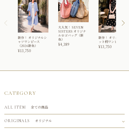
大人気！
SEVEN
SISTERS オリジナ
ルロゴバッグ（新
新作！
オリジナルシ
新作！
オリジナルド
色）
ャツワンピース
ット柄ワンピース
¥
4,389
（2026新色）
¥
13,750
¥
13,750
CATEGORY
全ての商品
ALL ITEM
オリジナル
ORIGINALS