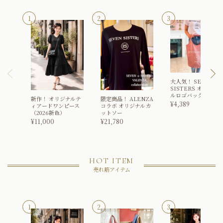
大人気！
SEVEN
SISTERS オリジナ
ルロゴバッグ
新作！
オリジナルテ
限定商品！
ALENZA
¥
4,389
ィアードワンピース
コラボ オリジナルカ
（2026新色）
ットソー
¥
11,000
¥
21,780
HOT ITEM
売れ筋アイテム