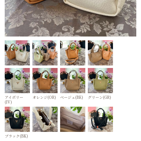
アイボリー
オレンジ(OR)
ベージュ(BE)
グリーン(GR)
(IV)
ブラック(BK)