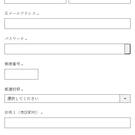
須)
Ｅメールアドレス
(必
須)
パスワード
(必
須)
郵便番号
(必
須)
都道府県
(必
須)
住所１（市区町村）
(必
須)