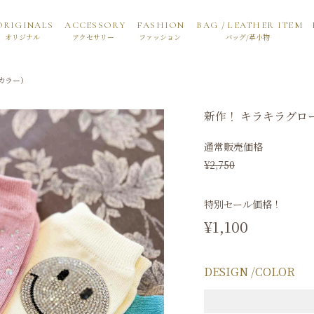
ORIGINALS
ACCESSORY
FASHION
BAG / LEATHER ITEM
オリジナル
アクセサリー
ファッション
バッグ/革小物
カラー）
新作！
キラキラグロ
通常販売価格
¥
2,750
特別セール価格！
¥
1,100
DESIGN
COLOR