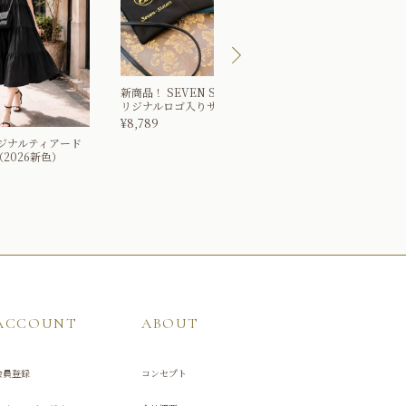
新商品！
SEVEN SISTERS オ
大ヒット！
キラキラ
リジナルロゴ入りサコッシュ
¥
1,100
¥
8,789
ジナルティアード
2026新色）
ACCOUNT
ABOUT
会員登録
コンセプト