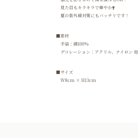
見た目もキラキラで華やか❣️
夏の紫外線対策にもバッチリです！
■素材
手袋：綿100%
デコレーション：アクリル、ナイロン 
■サイズ
W8cm × H13cm