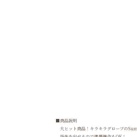
■商品説明
大ヒット商品！キラキラグローブのSum
指先を出せるので携帯操作もOK！