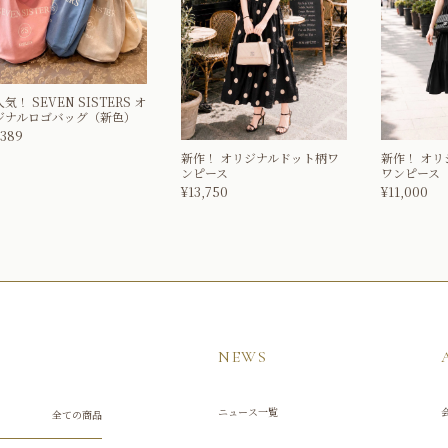
人気！
SEVEN SISTERS オ
ジナルロゴバッグ（新色）
,389
新作！
オリジナルドット柄ワ
新作！
オリ
ンピース
ワンピース（
¥
13,750
¥
11,000
NEWS
ニュース一覧
全ての商品