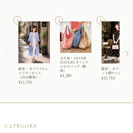
大人気！
SEVEN
SISTERS オリジナ
ルロゴバッグ（新
新作！
オリジナルシ
新作！
オリジナルド
色）
ャツワンピース
ット柄ワンピース
¥
4,389
（2026新色）
¥
13,750
¥
13,750
CATEGORY