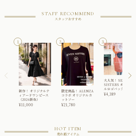
STAFF RECOMMEND
スタッフおすすめ
大人気！
SEVEN
SISTERS オリジナ
ルロゴバッグ
新作！
オリジナルテ
限定商品！
ALENZA
¥
4,389
ィアードワンピース
コラボ オリジナルカ
（2026新色）
ットソー
¥
11,000
¥
21,780
HOT ITEM
売れ筋アイテム