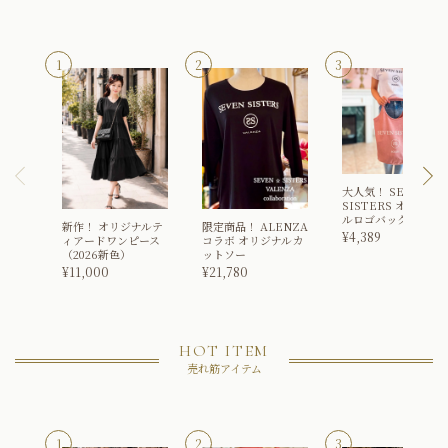
大人気！
SEVEN
SISTERS オリジナ
ルロゴバッグ
新作！
オリジナルテ
限定商品！
ALENZA
¥
4,389
ィアードワンピース
コラボ オリジナルカ
（2026新色）
ットソー
¥
11,000
¥
21,780
HOT ITEM
売れ筋アイテム