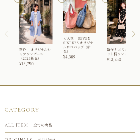
大人気！
SEVEN
SISTERS オリジナ
ルロゴバッグ（新
新作！
オリジナルシ
新作！
オリジナルド
色）
ャツワンピース
ット柄ワンピース
¥
4,389
（2026新色）
¥
13,750
¥
13,750
CATEGORY
全ての商品
ALL ITEM
オリジナル
ORIGINALS